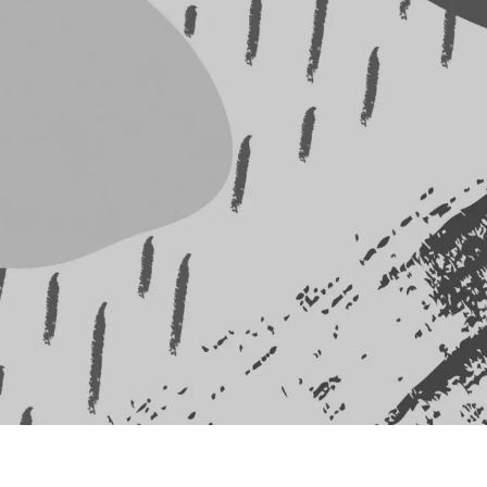
İLETIŞIME GEÇIN
TÜMEVSİAD
u ve sorunlar, üyelik gibi konular için
bizimle iletişime geçebilirsiniz.