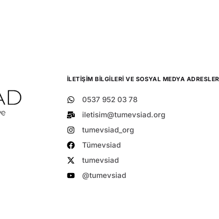
İLETIŞIM BILGILERI VE SOSYAL MEDYA ADRESLER
0537 952 03 78
iletisim@tumevsiad.org
tumevsiad_org
Tümevsiad
tumevsiad
@tumevsiad