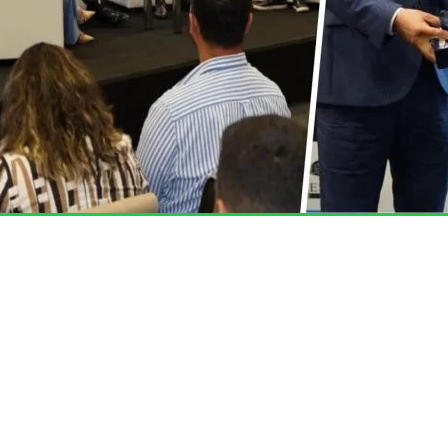
GÜÇLÜ BİRLİKTELİK
TÜMEVSİAD
Güçlü Birliktelikler
Sizler için çalışıyor