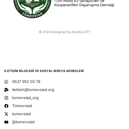
© 2024 Designed by StudioLOFT
İLETIŞIM BILGILERI VE SOSYAL MEDYA ADRESLERI
0537 952 03 78
iletisim@tumevsiad.org
tumevsiad_org
Tümevsiad
tumevsiad
@tumevsiad