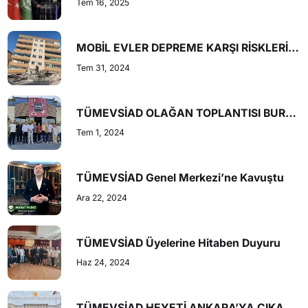
Tem 16, 2025
MOBİL EVLER DEPREME KARŞI RİSKLERİ EN AZA İNDİRİYOR
Tem 31, 2024
TÜMEVSİAD OLAĞAN TOPLANTISI BURSA’DA GERÇEKLEŞTİRİLDİ
Tem 1, 2024
TÜMEVSİAD Genel Merkezi’ne Kavuştu
Ara 22, 2024
TÜMEVSİAD Üyelerine Hitaben Duyuru
Haz 24, 2024
TÜMEVSİAD HEYETİ ANKARA’YA ÇIKARMA YAPTI