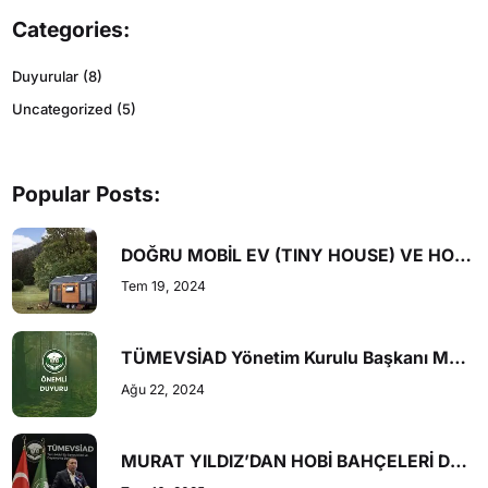
Categories:
Duyurular
(8)
Uncategorized
(5)
Popular Posts:
DOĞRU MOBİL EV (TINY HOUSE) VE HOBİ BAHÇESİ NASIL OLMALI?
Tem 19, 2024
TÜMEVSİAD Yönetim Kurulu Başkanı Murat Yıldız’dan Dernek Üyelerimize ve Sektör Temsilcilerine Önemli Açıklama
Ağu 22, 2024
MURAT YILDIZ’DAN HOBİ BAHÇELERİ DÜZENLEMESİNE DESTEK