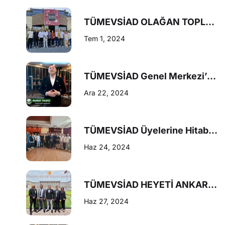
TÜMEVSİAD OLAĞAN TOPLANTISI BURSA’DA GERÇEKLEŞTİRİLDİ
Tem 1, 2024
TÜMEVSİAD Genel Merkezi’ne Kavuştu
Ara 22, 2024
TÜMEVSİAD Üyelerine Hitaben Duyuru
Haz 24, 2024
TÜMEVSİAD HEYETİ ANKARA’YA ÇIKARMA YAPTI
Haz 27, 2024