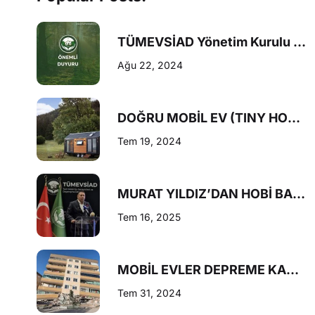
TÜMEVSİAD Yönetim Kurulu Başkanı Murat Yıldız’dan Dernek Üyelerimize ve Sektör Temsilcilerine Önemli Açıklama
Ağu 22, 2024
DOĞRU MOBİL EV (TINY HOUSE) VE HOBİ BAHÇESİ NASIL OLMALI?
Tem 19, 2024
MURAT YILDIZ’DAN HOBİ BAHÇELERİ DÜZENLEMESİNE DESTEK
Tem 16, 2025
MOBİL EVLER DEPREME KARŞI RİSKLERİ EN AZA İNDİRİYOR
Tem 31, 2024